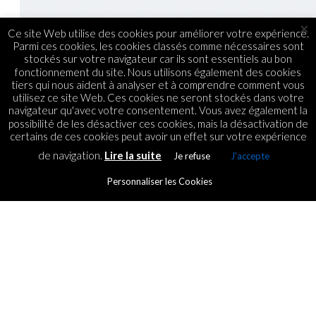
×
Ce site Web utilise des cookies pour améliorer votre expérience.
Parmi ces cookies, les cookies classés comme nécessaires sont
stockés sur votre navigateur car ils sont essentiels au bon
fonctionnement du site. Nous utilisons également des cookies
tiers qui nous aident à analyser et à comprendre comment vous
utilisez ce site Web. Ces cookies ne seront stockés dans votre
navigateur qu'avec votre consentement. Vous avez également la
possibilité de les désactiver ces cookies, mais la désactivation de
certains de ces cookies peut avoir un effet sur votre expérience
de navigation.
Lire la suite
Je refuse
J'accepte
ACTUS
БЛЭКСПРУТ ЗАРЕКАЛО САЙТА
Personnaliser les Cookies
BLACKSPRUT ONION
By
ICT.IO
Posted on
11 April 2022