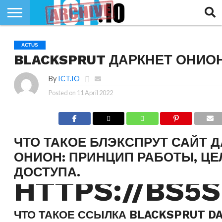
INNOVATION
SECTEUR
TECH
RUBRIQUES
ACTUS
LIFE
BLACKSPRUT ДАРКНЕТ ОНИО
By
ICT.IO
Posted on
11 April 2022
ЧТО ТАКОЕ БЛЭКСПРУТ САЙТ 
ОНИОН: ПРИНЦИП РАБОТЫ, ЦЕ
ДОСТУПА.
HTTPS://BS5S
ЧТО ТАКОЕ ССЫЛКА BLACKSPRUT D