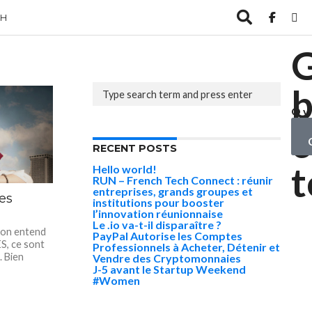
CH
b
Ov
yo
c
ob
RECENT POSTS
t
Hello world!
RUN – French Tech Connect : réunir
entreprises, grands groupes et
es
institutions pour booster
l’innovation réunionnaise
Le .io va-t-il disparaître ?
t on entend
PayPal Autorise les Comptes
ES, ce sont
Professionnels à Acheter, Détenir et
. Bien
Vendre des Cryptomonnaies
J-5 avant le Startup Weekend
#Women