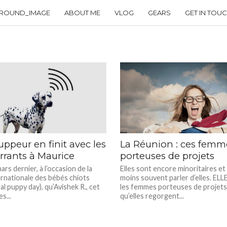
ROUND_IMAGE
ABOUT ME
VLOG
GEARS
GET IN TOU
uppeur en finit avec les
La Réunion : ces femm
rrants à Maurice
porteuses de projets
ars dernier, à l’occasion de la
Elles sont encore minoritaires e
ernationale des bébés chiots
moins souvent parler d’elles. ELL
al puppy day), qu’Avishek R., cet
les femmes porteuses de projets
s...
qu’elles regorgent...