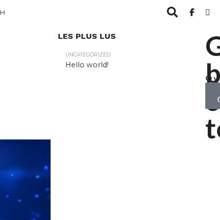
CH
LES PLUS LUS
UNCATEGORIZED
b
Hello world!
Ov
yo
c
ob
t