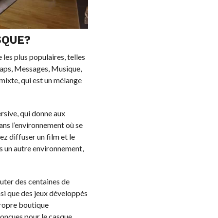
SQUE?
les plus populaires, telles
 Maps, Messages, Musique,
 mixte, qui est un mélange
ersive, qui donne aux
dans l’environnement où se
z diffuser un film et le
ns un autre environnement,
uter des centaines de
insi que des jeux développés
propre boutique
conçues pour le casque.