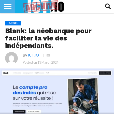
INNOVATION
SECTEUR
TECH
RUBRIQUES
ACTUS
LIFE
Blank: la néobanque pour
faciliter la vie des
indépendants.
By
ICT.IO
Posted on
13 March 2024