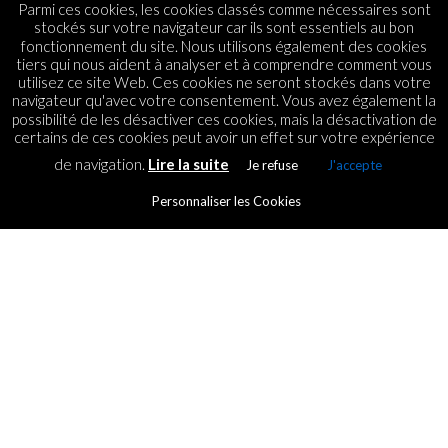
Parmi ces cookies, les cookies classés comme nécessaires sont
stockés sur votre navigateur car ils sont essentiels au bon
fonctionnement du site. Nous utilisons également des cookies
tiers qui nous aident à analyser et à comprendre comment vous
utilisez ce site Web. Ces cookies ne seront stockés dans votre
navigateur qu'avec votre consentement. Vous avez également la
possibilité de les désactiver ces cookies, mais la désactivation de
certains de ces cookies peut avoir un effet sur votre expérience
de navigation.
Lire la suite
Je refuse
J'accepte
Personnaliser les Cookies
CRYPTO CURRENCY
The rapper JuL has launched
his NFT collection
By
ICT.IO
Posted on
8 July 2022