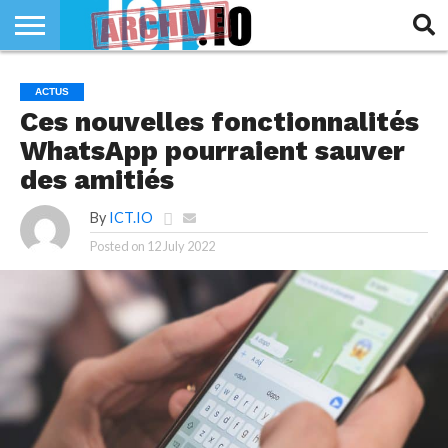
INNOVATION
SECTEUR
TECH
RUBRIQUES
ACTUS
LIFE
Ces nouvelles fonctionnalités
WhatsApp pourraient sauver
des amitiés
By
ICT.IO
Posted on
12 July 2022