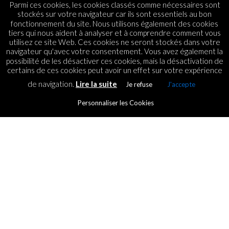
Parmi ces cookies, les cookies classés comme nécessaires sont
stockés sur votre navigateur car ils sont essentiels au bon
fonctionnement du site. Nous utilisons également des cookies
tiers qui nous aident à analyser et à comprendre comment vous
utilisez ce site Web. Ces cookies ne seront stockés dans votre
navigateur qu'avec votre consentement. Vous avez également la
possibilité de les désactiver ces cookies, mais la désactivation de
certains de ces cookies peut avoir un effet sur votre expérience
de navigation.
Lire la suite
Je refuse
J'accepte
Personnaliser les Cookies
CRYPTO CURRENCY
The rapper JuL has launched
his NFT collection
By
ICT.IO
Posted on
8 July 2022