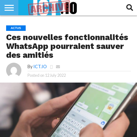
INNOVATION
SECTEUR
TECH
RUBRIQUES
ACTUS
LIFE
Ces nouvelles fonctionnalités
WhatsApp pourraient sauver
des amitiés
By
ICT.IO
Posted on
12 July 2022