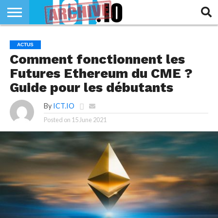
INNOVATION
SECTEUR
TECH
RUBRIQUES
ACTUS
LIFE
Comment fonctionnent les
Futures Ethereum du CME ?
Guide pour les débutants
By
ICT.IO
Posted on
15 June 2021