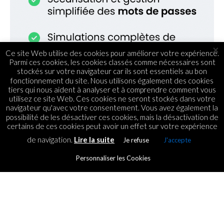
×
Ce site Web utilise des cookies pour améliorer votre expérience.
Parmi ces cookies, les cookies classés comme nécessaires sont
stockés sur votre navigateur car ils sont essentiels au bon
fonctionnement du site. Nous utilisons également des cookies
tiers qui nous aident à analyser et à comprendre comment vous
utilisez ce site Web. Ces cookies ne seront stockés dans votre
navigateur qu'avec votre consentement. Vous avez également la
possibilité de les désactiver ces cookies, mais la désactivation de
certains de ces cookies peut avoir un effet sur votre expérience
de navigation.
Lire la suite
Je refuse
J'accepte
STARTUPS
SAPPY: Une application
Personnaliser les Cookies
médico-techniques pour
accompagner les personnes
âgées à domicile.
By
ICT.IO