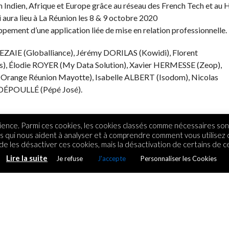
n Indien, Afrique et Europe grâce au réseau des French Tech et au 
 aura lieu à La Réunion les 8 & 9 octobre 2020
pement d’une application liée de mise en relation professionnelle.
EREZAIE (Globalliance), Jérémy DORILAS (Kowidi), Florent
Élodie ROYER (My Data Solution), Xavier HERMESSE (Zeop),
range Réunion Mayotte), Isabelle ALBERT (Isodom), Nicolas
ÉPOULLÉ (Pépé José).
ence. Parmi ces cookies, les cookies classés comme nécessaires sont
rs qui nous aident à analyser et à comprendre comment vous utilisez
e les désactiver ces cookies, mais la désactivation de certains de ce
Lire la suite
Je refuse
J'accepte
Personnaliser les Cookies
 et le beau temps