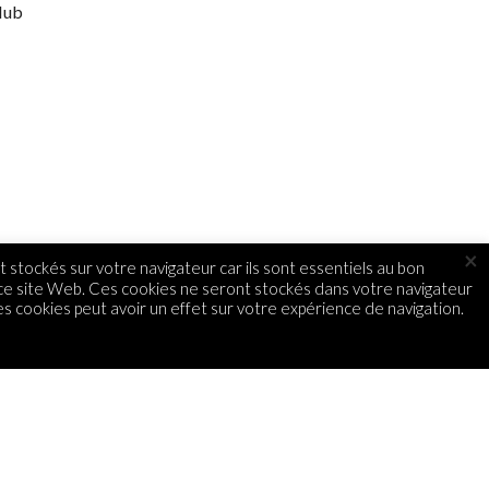
Hub
×
 stockés sur votre navigateur car ils sont essentiels au bon
 ce site Web. Ces cookies ne seront stockés dans votre navigateur
s cookies peut avoir un effet sur votre expérience de navigation.