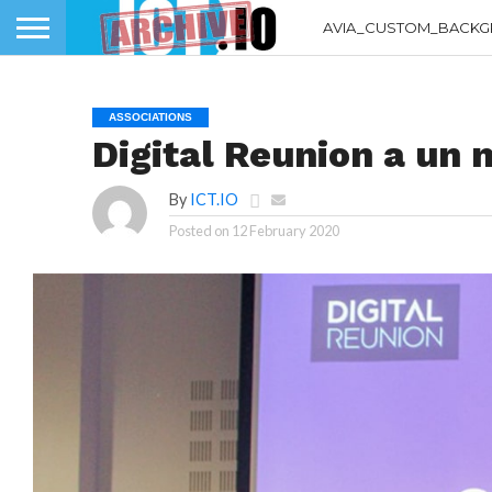
AVIA_CUSTOM_BACKG
ASSOCIATIONS
Digital Reunion a un 
By
ICT.IO
Posted on
12 February 2020