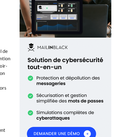
l de
ntion
oir-
ion
lors
ent