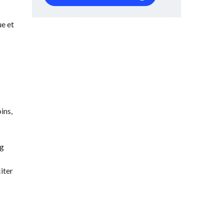
ue et
ins,
ng
iter