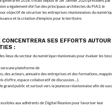
général en 2018. Il était depuis le 1er Janvier 2020 président par
nion a également été l’un des principaux architectes du PIA3, le
ur objectif de sécuriser les entreprises réunionnaises du numériq
ssance et la création d’emplois pour le territoire.
E CONCENTRERA SES EFFORTS AUTOUR
IES :
 des lieux du secteur du numérique réunionnais pour évaluer les beso
i sera une plateforme de
, des acteurs, annuaire des entreprises et des formations, mappi
 d’offre, espace collaboratif de discussion…).
 grand public et surtout vers la jeunesse réunionnaise afin de susc
accessibles aux adhérents de Digital Reunion pour favoriser leur