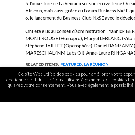
5. l’ouverture de La Réunion sur son écosystème Océa
Africain, mais aussi grâce au Forum Business NxSE qui
6. le lancement du Business Club NxSE avec le dévelop
Ont été élus au conseil d’administration : Yannick B
MONTROUGE (Humapro), Muryel LEBLANC (Vitalis), 
Stéphane JAILLET (Opensphère), Daniel RAMSAMY (O
MARESCHAL (NM Labs OI), Anne-Laure RINGANAD
RELATED ITEMS:
FEATURED
,
LA RÉUNION
Ce site Web utilise des cookies pour améliorer votre expéri
fonctionnement du site. Nous utilisons également des cookies tie
qu'avec votre consentement. Vous avez également la possibilité d
MOBILE
Weza : faites la pluie