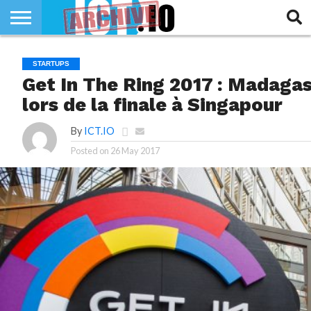
INNOVATION
SECTEUR
TECH
RUBRIQUES
STARTUPS
LIFE
Get In The Ring 2017 : Madaga
lors de la finale à Singapour
By
ICT.IO
Posted on
26 May 2017