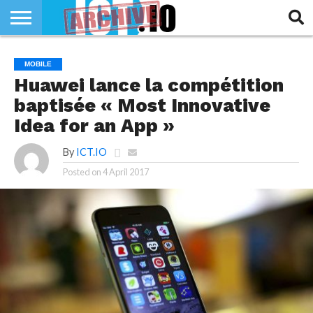
INNOVATION
SECTEUR
TECH
RUBRIQUES
MOBILE
LIFE
Huawei lance la compétition
baptisée « Most Innovative
Idea for an App »
By
ICT.IO
Posted on
4 April 2017