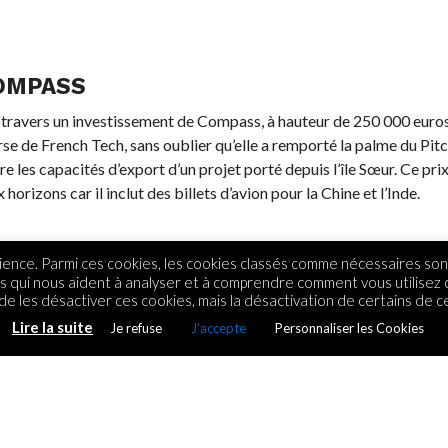
COMPASS
 travers un investissement de Compass, à hauteur de 250 000 euros
rse de French Tech, sans oublier qu’elle a remporté la palme du Pit
re les capacités d’export d’un projet porté depuis l’île Sœur. Ce pri
rizons car il inclut des billets d’avion pour la Chine et l’Inde.
ence. Parmi ces cookies, les cookies classés comme nécessaires sont
rs qui nous aident à analyser et à comprendre comment vous utilisez
e les désactiver ces cookies, mais la désactivation de certains de ce
Lire la suite
Je refuse
J'accepte
Personnaliser les Cookies
 of a start-up from