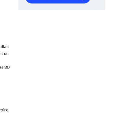
llait
nt un
es 80
oire.