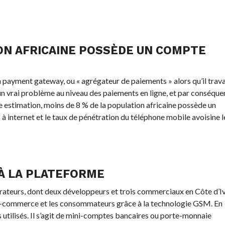
ION AFRICAINE POSSÈDE UN COMPTE
 payment gateway, ou « agrégateur de paiements » alors qu’il travai
e un vrai problème au niveau des paiements en ligne, et par conséque
 estimation, moins de 8 % de la population africaine possède un
 à internet et le taux de pénétration du téléphone mobile avoisine l
À LA PLATEFORME
ateurs, dont deux développeurs et trois commerciaux en Côte d’Iv
de e-commerce et les consommateurs grâce à la technologie GSM. En
 utilisés. Il s’agit de mini-comptes bancaires ou porte-monnaie