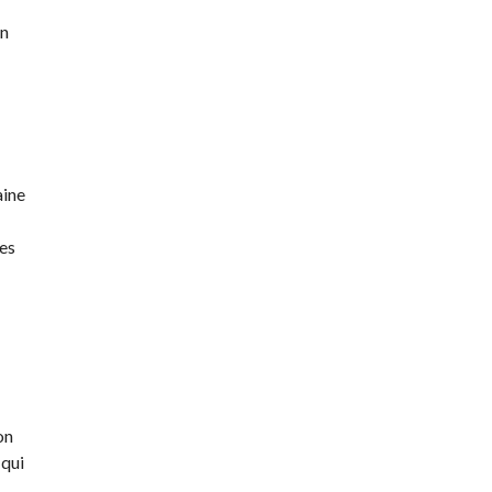
en
aine
des
on
 qui