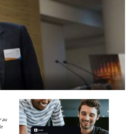
r au
le