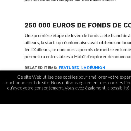
250 000 EUROS DE FONDS DE 
Une première étape de levée de fonds a été franchie à
ailleurs, la start-up réunionnaise avait obtenu une bou
lèr. D’ailleurs, ce concours a permis de mettre en lumiè
permettra entre autres à Hub2 d’explorer de nouveaux ho
RELATED ITEMS:
FEATURED
,
LA RÉUNION
Ce site Web utilise des cookies pour améliorer votre expéri
fonctionnement du site. Nous utilisons également des cookies tie
qu'avec votre consentement. Vous avez également la possibilité d
STARTUPS
Orika : success story