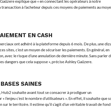
 Gaüzere explique que « en connectant les opérateurs à notre
a transaction à l’acheteur depuis ces moyens de paiements au moy
 PAIEMENT EN CASH
erciaux ont adhéré à la plateforme depuis 6 mois. De plus, une diz
s sites, c’est un moyen de sécuriser les paiements. En général, en
on, avec le risque d’une annulation de dernière minute. Sans parler 
 les dangers que cela suppose », précise Ashley Gaüzere.
 BASES SAINES
res, Hub2 souhaite avant tout se consacrer à prodiguer un
’enjeu c’est le nombre d’utilisateurs ». En effet, il souhaite que s
ur le territoire. Il estime qu’il s’agit d’un véritable travail de fond