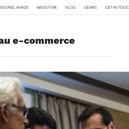
ROUND_IMAGE
ABOUT ME
VLOG
GEARS
GET IN TOU
e au e-commerce