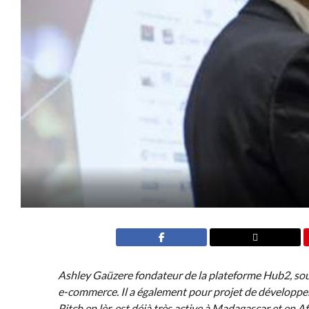
Ashley Gaüzere fondateur de la plateforme Hub2, sou
e-commerce. Il a également pour projet de développer 
Pitch en lèr, est déjà très active à Madagascar et en Af