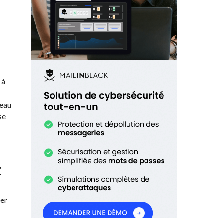
 à
leau
se
E
ger