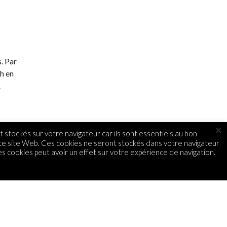
. Par
ch en
x
×
 stockés sur votre navigateur car ils sont essentiels au bon
 ce site Web. Ces cookies ne seront stockés dans votre navigateur
s cookies peut avoir un effet sur votre expérience de navigation.