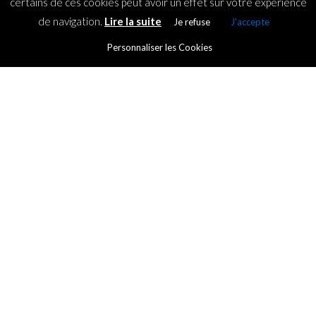
certains de ces cookies peut avoir un effet sur votre expérience
de navigation.
Lire la suite
Je refuse
J'accepte
Personnaliser les Cookies
SECTIONS
Aipoly Vision: an application
that opens the world to the
visually impaired!
By
ICT.IO
Posted on
20 March 2017