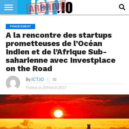
INNOVATION
SECTEUR
TECH
RUBRIQUES
FINANCEMENT
LIFE
A la rencontre des startups
prometteuses de l’Océan
Indien et de l’Afrique Sub-
saharienne avec Investplace
on the Road
By
ICT.IO
Posted on
20 March 2017