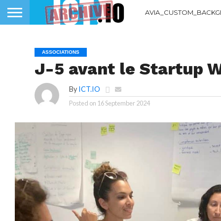
AVIA_CUSTOM_BACKG
ASSOCIATIONS
J-5 avant le Startu
By
ICT.IO
Posted on
16 September 2024