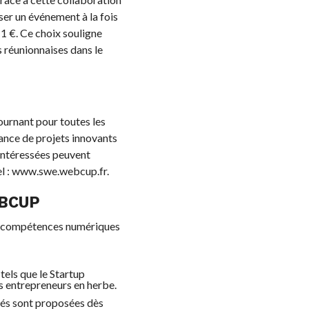
ser un événement à la fois
 1 €. Ce choix souligne
s réunionnaises dans le
urnant pour toutes les
ssance de projets innovants
 intéressées peuvent
ciel : www.swe.webcup.fr.
EBCUP
es compétences numériques
els que le Startup
 entrepreneurs en herbe.
tés sont proposées dès