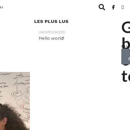
CH
LES PLUS LUS
UNCATEGORIZED
b
Hello world!
Ov
yo
c
ob
t