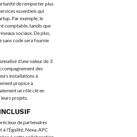
rtunité de remporter plus
rvices essentiels qui
artup. Par exemple, le
t comptable, tandis que
réseaux sociaux. De plus,
e sans code sera fournie
onnalisé d’une valeur de 3
 l’accompagnement des
urs installations à
nnement propice à
alement un rôle clé en
eurs projets.
INCLUSIF
précieux de partenaires
t à l’Égalité, Nexa, APC
râce à cette collaboration