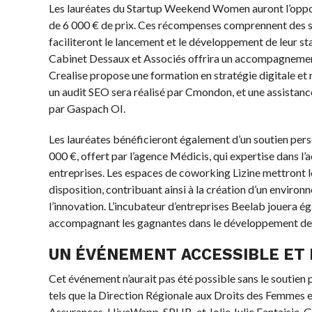
Les lauréates du Startup Weekend Women auront l’oppo
de 6 000 € de prix. Ces récompenses comprennent des se
faciliteront le lancement et le développement de leur st
Cabinet Dessaux et Associés offrira un accompagnemen
Crealise propose une formation en stratégie digitale et 
un audit SEO sera réalisé par Cmondon, et une assistanc
par Gaspach OI.
Les lauréates bénéficieront également d’un soutien pers
000 €, offert par l’agence Médicis, qui expertise dans
entreprises. Les espaces de coworking Lizine mettront le
disposition, contribuant ainsi à la création d’un enviro
l’innovation. L’incubateur d’entreprises Beelab jouera ég
accompagnant les gagnantes dans le développement de l
UN ÉVÉNEMENT ACCESSIBLE ET 
Cet événement n’aurait pas été possible sans le soutien 
tels que la Direction Régionale aux Droits des Femmes e
Assurances, HiveWapp, SPHB, et Jolie Julie Fantaisie. G