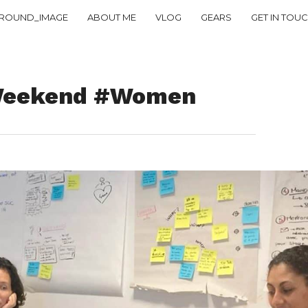
ROUND_IMAGE
ABOUT ME
VLOG
GEARS
GET IN TOU
p Weekend #Women