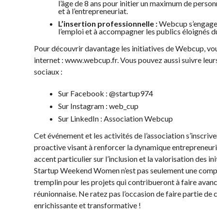
l’âge de 8 ans pour initier un maximum de perso
et à l’entrepreneuriat.
L’insertion professionnelle :
Webcup s’engage à 
l’emploi et à accompagner les publics éloignés d
Pour découvrir davantage les initiatives de Webcup, vous
internet : www.webcup.fr. Vous pouvez aussi suivre leurs
sociaux :
Sur Facebook : @startup974
Sur Instagram : web_cup
Sur LinkedIn : Association Webcup
Cet événement et les activités de l’association s’inscri
proactive visant à renforcer la dynamique entrepreneurial
accent particulier sur l’inclusion et la valorisation des in
Startup Weekend Women n’est pas seulement une compét
tremplin pour les projets qui contribueront à faire ava
réunionnaise. Ne ratez pas l’occasion de faire partie de 
enrichissante et transformative !