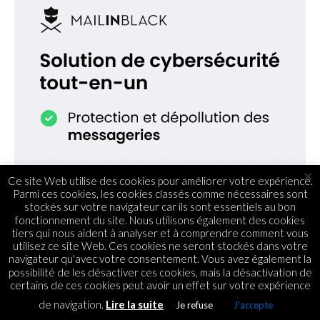
×
Ce site Web utilise des cookies pour améliorer votre expérience.
Parmi ces cookies, les cookies classés comme nécessaires sont
stockés sur votre navigateur car ils sont essentiels au bon
fonctionnement du site. Nous utilisons également des cookies
tiers qui nous aident à analyser et à comprendre comment vous
utilisez ce site Web. Ces cookies ne seront stockés dans votre
navigateur qu'avec votre consentement. Vous avez également la
possibilité de les désactiver ces cookies, mais la désactivation de
certains de ces cookies peut avoir un effet sur votre expérience
de navigation.
Lire la suite
Je refuse
J'accepte