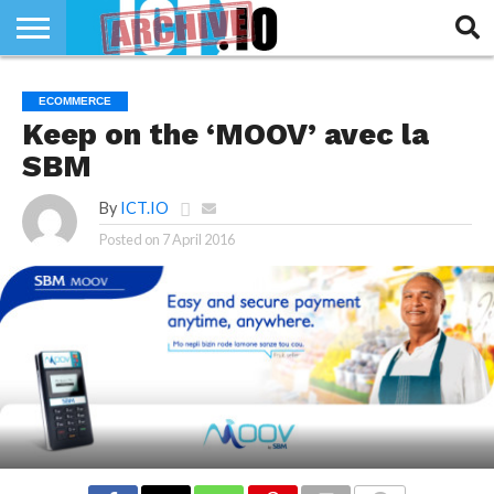
INNOVATION
SECTEUR
TECH
RUBRIQUES
ECOMMERCE
LIFE
Keep on the ‘MOOV’ avec la
SBM
By
ICT.IO
Posted on
7 April 2016