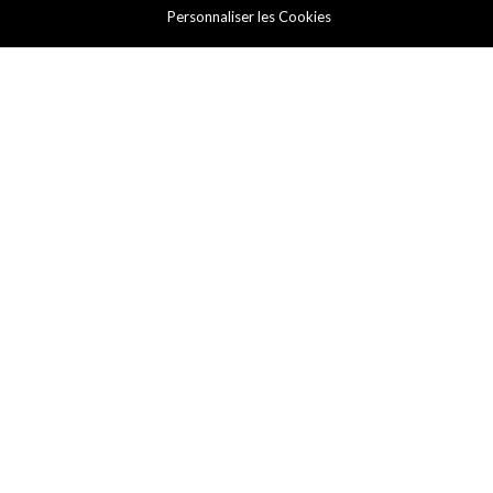
Personnaliser les Cookies
ECOMMERCE
La MCB lance ‘Juice Visa
Direct’
By
ICT.IO
Posted on
6 April 2016