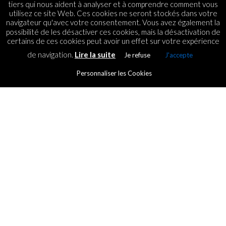
tiers qui nous aident à analyser et à comprendre comment vous
utilisez ce site Web. Ces cookies ne seront stockés dans votre
navigateur qu'avec votre consentement. Vous avez également la
possibilité de les désactiver ces cookies, mais la désactivation de
certains de ces cookies peut avoir un effet sur votre expérience
de navigation.
Lire la suite
Je refuse
J'accepte
Personnaliser les Cookies
TENDANCES
Une PME mauricienne s’associe
France
By
ICT.IO
Posted on
11 November 2016