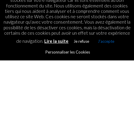
stockés sur votre navigateur car ils sont essentiels au bon
fonctionnement du site. Nous utilisons également des cookies
tiers qui nous aident à analyser et à comprendre comment vous
utilisez ce site Web. Ces cookies ne seront stockés dans votre
navigateur qu'avec votre consentement. Vous avez également la
possibilité de les désactiver ces cookies, mais la désactivation de
certains de ces cookies peut avoir un effet sur votre expérience
de navigation.
Lire la suite
Je refuse
J'accepte
Personnaliser les Cookies
GADGETS
Playstation Now arrive
bientôt sur PC
By
ICT.IO
Posted on
31 August 2016