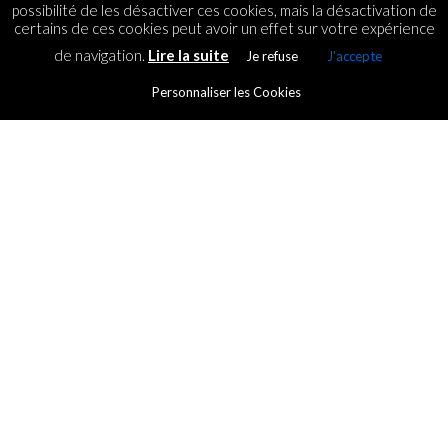
possibilité de les désactiver ces cookies, mais la désactivation de
certains de ces cookies peut avoir un effet sur votre expérience
de navigation.
Lire la suite
Je refuse
J'accepte
NEWS
Personnaliser les Cookies
An AI wins a fine arts
competition
By
ICT.IO
Posted on
2 September 2022