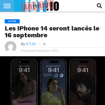
INNOVATION
SECTEUR
TECH
RUBRIQUES
ACTUS
LIFE
Les iPhone 14 seront lancés le
16 septembre
By
ICT.IO
Posted on
8 September 2022