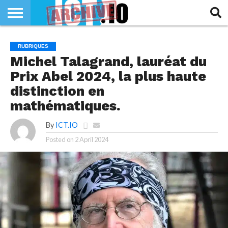
INNOVATION
SECTEUR
TECH
RUBRIQUES
RUBRIQUES
LIFE
Michel Talagrand, lauréat du
Prix Abel 2024, la plus haute
distinction en
mathématiques.
By
ICT.IO
Posted on
2 April 2024