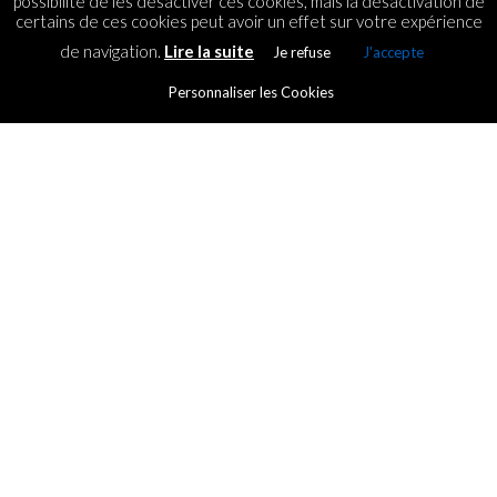
possibilité de les désactiver ces cookies, mais la désactivation de
certains de ces cookies peut avoir un effet sur votre expérience
de navigation.
Lire la suite
Je refuse
J'accepte
Personnaliser les Cookies
MOBILE
La Fondation Orange soutient
le projet VRUN360
By
ICT.IO
Posted on
6 September 2020