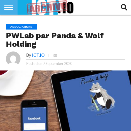
INNOVATION
SECTEUR
TECH
RUBRIQUES
ASSOCIATIONS
LIFE
PWLab par Panda & Wolf
Holding
By
ICT.IO
Posted on
7 September 2020