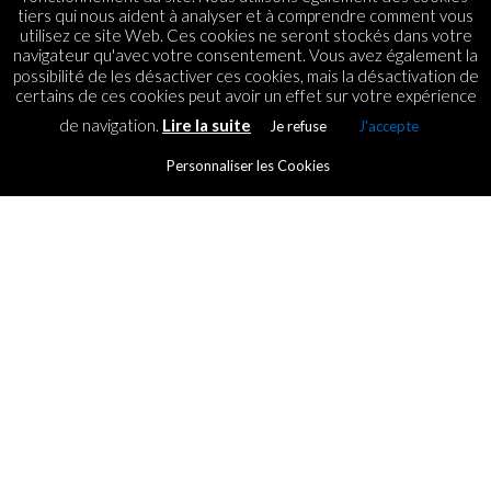
tiers qui nous aident à analyser et à comprendre comment vous
utilisez ce site Web. Ces cookies ne seront stockés dans votre
navigateur qu'avec votre consentement. Vous avez également la
possibilité de les désactiver ces cookies, mais la désactivation de
certains de ces cookies peut avoir un effet sur votre expérience
de navigation.
Lire la suite
Je refuse
J'accepte
Personnaliser les Cookies
ECOMMERCE
Orange et Juice : Le cocktail
mauricien pour les paiements
mobiles
By
Vincent Pollet
Posted on
19 November 2014