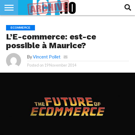
INNOVATION
SECTEUR
TECH
RUBRIQUES
ECOMMERCE
LIFE
L’E-commerce: est-ce
possible à Maurice?
By
Vincent Pollet
Posted on
19 November 2014