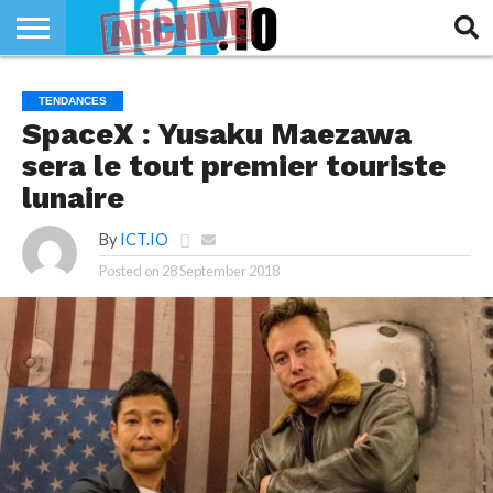
INNOVATION
SECTEUR
TECH
RUBRIQUES
TENDANCES
LIFE
SpaceX : Yusaku Maezawa
sera le tout premier touriste
lunaire
By
ICT.IO
Posted on
28 September 2018