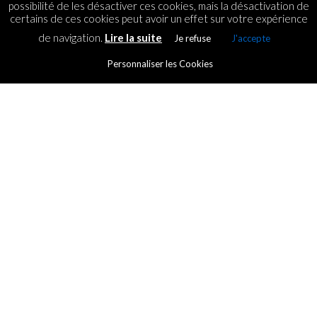
possibilité de les désactiver ces cookies, mais la désactivation de
certains de ces cookies peut avoir un effet sur votre expérience
de navigation.
Lire la suite
Je refuse
J'accepte
Personnaliser les Cookies
INCUBATORS
Test Drive of the Turbine:
launch of the startup training
program
By
ICT.IO
Posted on
27 September 2018