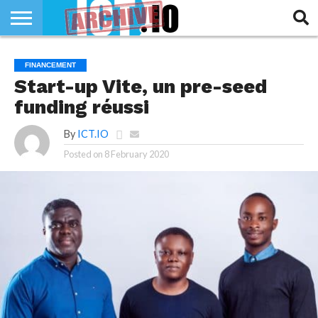
INNOVATION
SECTEUR
TECH
RUBRIQUES
FINANCEMENT
LIFE
Start-up Vite, un pre-seed
funding réussi
By
ICT.IO
Posted on
8 February 2020