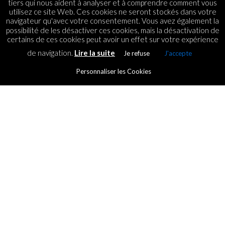
tiers qui nous aident à analyser et à comprendre comment vous
utilisez ce site Web. Ces cookies ne seront stockés dans votre
navigateur qu'avec votre consentement. Vous avez également la
possibilité de les désactiver ces cookies, mais la désactivation de
certains de ces cookies peut avoir un effet sur votre expérience
de navigation.
Lire la suite
Je refuse
J'accepte
Personnaliser les Cookies
ASSOCIATIONS
Epitech Experience 2020 : les
mondes de demain
By
ICT.IO
Posted on
6 February 2020