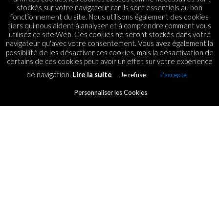
stockés sur votre navigateur car ils sont essentiels au bon
fonctionnement du site. Nous utilisons également des cookies
tiers qui nous aident à analyser et à comprendre comment vous
utilisez ce site Web. Ces cookies ne seront stockés dans votre
navigateur qu'avec votre consentement. Vous avez également la
possibilité de les désactiver ces cookies, mais la désactivation de
certains de ces cookies peut avoir un effet sur votre expérience
de navigation.
Lire la suite
Je refuse
J'accepte
Personnaliser les Cookies
STARTUPS
The Anzisha Prize finalist
By
ICT.IO
Posted on
15 November 2018