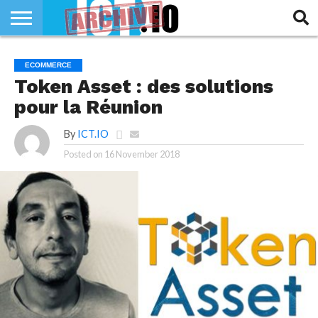
INNOVATION
SECTEUR
TECH
RUBRIQUES
ECOMMERCE
LIFE
Token Asset : des solutions
pour la Réunion
By
ICT.IO
Posted on
16 November 2018