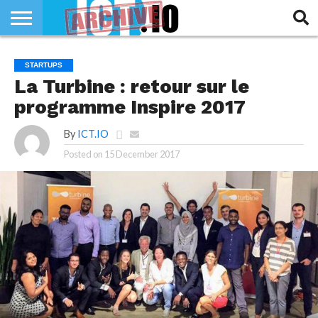
INNOVATION
SECTEUR
TECH
RUBRIQUES
STARTUPS
LIFE
La Turbine : retour sur le
programme Inspire 2017
By
ICT.IO
Posted on
15 December 2017