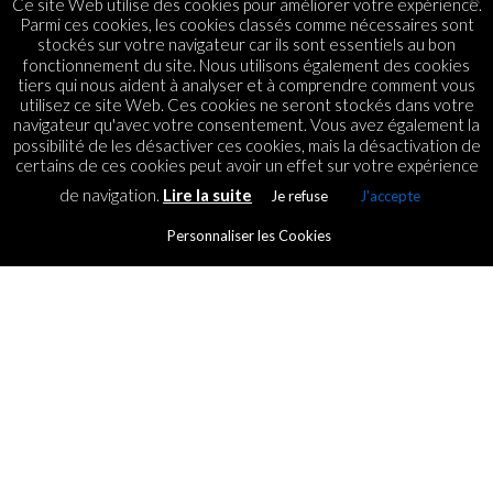
Ce site Web utilise des cookies pour améliorer votre expérience.
Parmi ces cookies, les cookies classés comme nécessaires sont
stockés sur votre navigateur car ils sont essentiels au bon
fonctionnement du site. Nous utilisons également des cookies
tiers qui nous aident à analyser et à comprendre comment vous
utilisez ce site Web. Ces cookies ne seront stockés dans votre
navigateur qu'avec votre consentement. Vous avez également la
possibilité de les désactiver ces cookies, mais la désactivation de
certains de ces cookies peut avoir un effet sur votre expérience
de navigation.
Lire la suite
Je refuse
J'accepte
Personnaliser les Cookies
STARTUPS
Malagasy entrepreneurship:
the difficulties of startups to
succeed!
By
ICT.IO
Posted on
14 December 2017