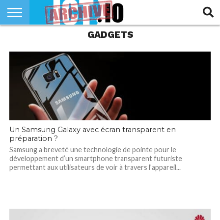
GADGETS
INNOVATION
SECTEUR
TECH
RUBRIQUES
LIFE
Un Samsung Galaxy avec écran transparent en
préparation ?
Samsung a breveté une technologie de pointe pour le
développement d’un smartphone transparent futuriste
permettant aux utilisateurs de voir à travers l’appareil...