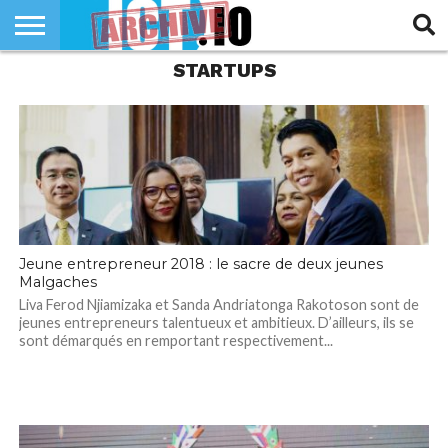
STARTUPS
INNOVATION
SECTEUR
TECH
RUBRIQUES
LIFE
Jeune entrepreneur 2018 : le sacre de deux jeunes
Malgaches
Liva Ferod Njiamizaka et Sanda Andriatonga Rakotoson sont de
jeunes entrepreneurs talentueux et ambitieux. D’ailleurs, ils se
sont démarqués en remportant respectivement...