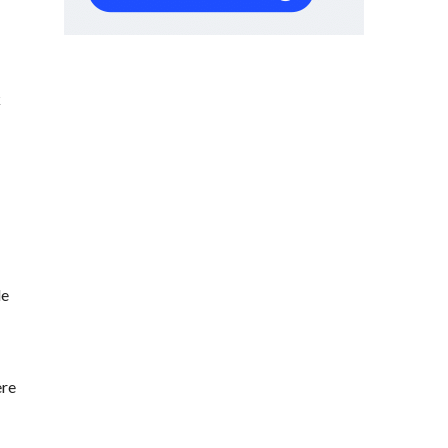
k
de
ère