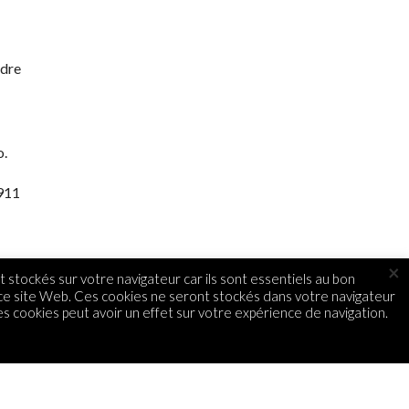
ndre
o.
 911
×
 stockés sur votre navigateur car ils sont essentiels au bon
 ce site Web. Ces cookies ne seront stockés dans votre navigateur
s cookies peut avoir un effet sur votre expérience de navigation.