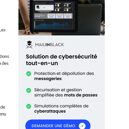
Les
tions
a des
 de
venu