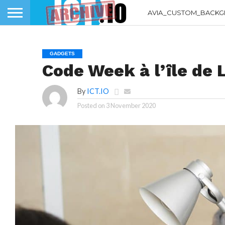
AVIA_CUSTOM_BACKG
GADGETS
Code Week à l’île de 
By
ICT.IO
Posted on
3 November 2020