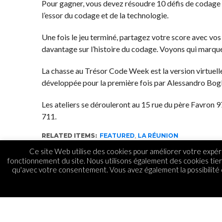
Pour gagner, vous devez résoudre 10 défis de codage e
l’essor du codage et de la technologie.
Une fois le jeu terminé, partagez votre score avec vo
davantage sur l’histoire du codage. Voyons qui marque 
La chasse au Trésor Code Week est la version virtuell
développée pour la première fois par Alessandro Bogl
Les ateliers se dérouleront au 15 rue du père Favron
711.
RELATED ITEMS:
FEATURED
,
LA RÉUNION
Ce site Web utilise des cookies pour améliorer votre expéri
fonctionnement du site. Nous utilisons également des cookies tie
qu'avec votre consentement. Vous avez également la possibilité d
GADGETS