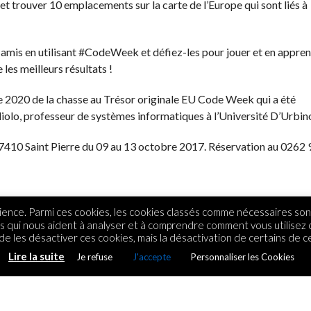
t trouver 10 emplacements sur la carte de l’Europe qui sont liés à
s amis en utilisant #CodeWeek et défiez-les pour jouer et en appre
les meilleurs résultats !
e 2020 de la chasse au Trésor originale EU Code Week qui a été
iolo, professeur de systèmes informatiques à l’Université D’Urbin
 97410 Saint Pierre du 09 au 13 octobre 2017. Réservation au 0262
ence. Parmi ces cookies, les cookies classés comme nécessaires sont
rs qui nous aident à analyser et à comprendre comment vous utilisez
e les désactiver ces cookies, mais la désactivation de certains de ce
Lire la suite
Je refuse
J'accepte
Personnaliser les Cookies