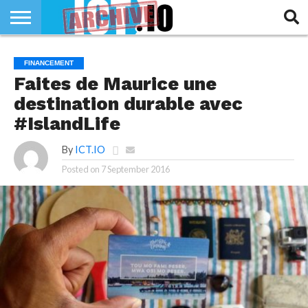
INNOVATION
SECTEUR
TECH
RUBRIQUES
FINANCEMENT
LIFE
Faites de Maurice une
destination durable avec
#IslandLife
By
ICT.IO
Posted on
7 September 2016