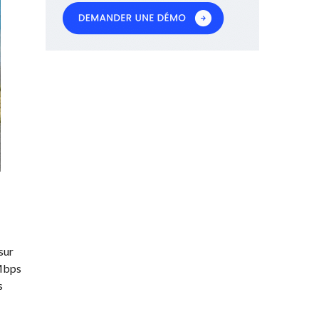
sur
 Mbps
s