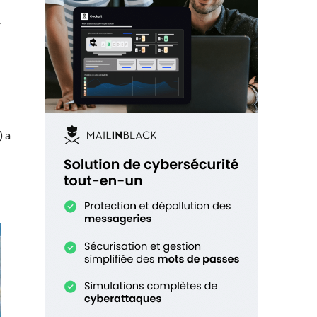
r
) a