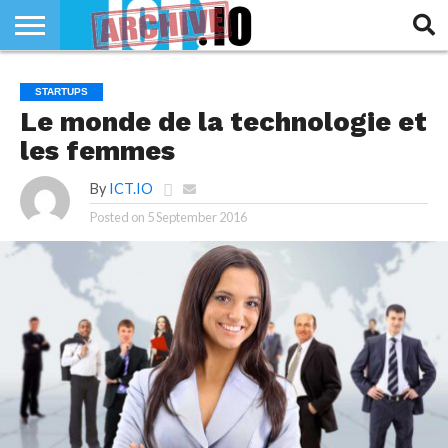
INNOVATION
SECTEUR
TECH
RUBRIQUES
STARTUPS
LIFE
Le monde de la technologie et
les femmes
By
ICT.IO
Posted on
5 September 2016