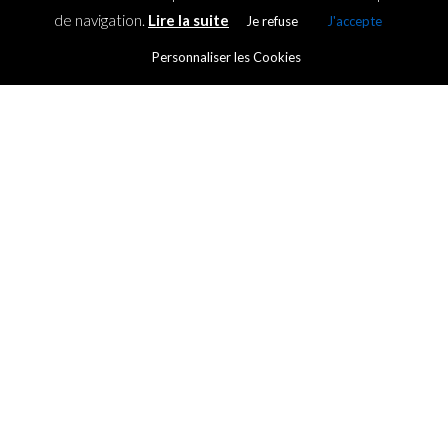
de navigation.
Lire la suite
Je refuse
J'accepte
Personnaliser les Cookies
TENDANCES
The Grand Tour se déroulera
dans l’Océan Indien
By
ICT.IO
Posted on
4 January 2021