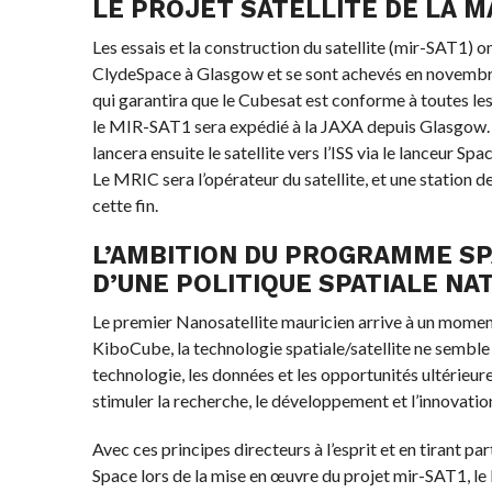
LE PROJET SATELLITE DE LA 
Les essais et la construction du satellite (mir-SAT1) 
ClydeSpace à Glasgow et se sont achevés en novembre 
qui garantira que le Cubesat est conforme à toutes l
le MIR-SAT1 sera expédié à la JAXA depuis Glasgow. Il
lancera ensuite le satellite vers l’ISS via le lanceur S
Le MRIC sera l’opérateur du satellite, et une station d
cette fin.
L’AMBITION DU PROGRAMME SP
D’UNE POLITIQUE SPATIALE NA
Le premier Nanosatellite mauricien arrive à un moment
KiboCube, la technologie spatiale/satellite ne semble 
technologie, les données et les opportunités ultérieur
stimuler la recherche, le développement et l’innovati
Avec ces principes directeurs à l’esprit et en tirant 
Space lors de la mise en œuvre du projet mir-SAT1, 