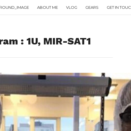
ROUND_IMAGE
ABOUT ME
VLOG
GEARS
GET IN TOU
ram : 1U, MIR-SAT1