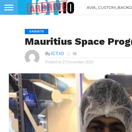
AVIA_CUSTOM_BACKG
GADGETS
Mauritius Space Prog
By
ICT.IO
Posted on
27 December 2020