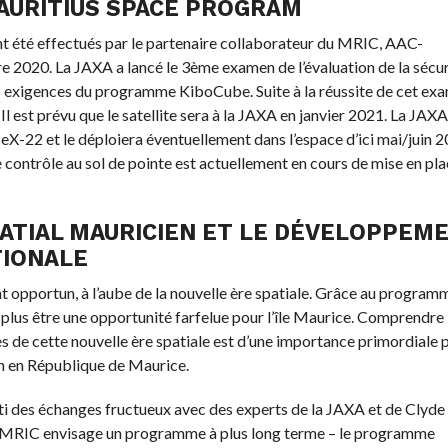
MAURITIUS SPACE PROGRAM
ont été effectués par le partenaire collaborateur du MRIC, AAC-
2020. La JAXA a lancé le 3ème examen de l’évaluation de la sécur
es exigences du programme KiboCube. Suite à la réussite de cet ex
 est prévu que le satellite sera à la JAXA en janvier 2021. La JAXA
paceX-22 et le déploiera éventuellement dans l’espace d’ici mai/juin 2
e contrôle au sol de pointe est actuellement en cours de mise en pla
ATIAL MAURICIEN ET LE DÉVELOPPEM
TIONALE
 opportun, à l’aube de la nouvelle ère spatiale. Grâce au program
plus être une opportunité farfelue pour l’île Maurice. Comprendre 
es de cette nouvelle ère spatiale est d’une importance primordiale 
on en République de Maurice.
parti des échanges fructueux avec des experts de la JAXA et de Clyde
le MRIC envisage un programme à plus long terme – le programme