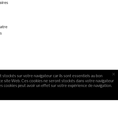
aires
atre
is
×
 stockés sur votre navigateur car ils sont essentiels au bon
 ce site Web. Ces cookies ne seront stockés dans votre navigateur
s cookies peut avoir un effet sur votre expérience de navigation.