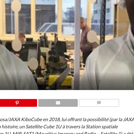
COMMENTS
/JAXA KiboCube en 2018, lui offrant la possibilité (par la JAXA
 histoire, un Satellite Cube 1U à travers la Station spatiale
ien 1U, MIR-SAT1 (Mauritius Imagery and Radio – Satellite 1) a été