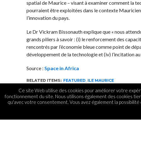
spatial de Maurice – visant à examiner comment la techn
pourraient être exploitées dans le contexte Mauricie
l’innovation du pays.
Le Dr Vickram Bissonauth explique que « nous attendo
grands piliers à savoir : (i) le renforcement des capaci
rencontrés par l’économie bleue comme point de départ,
développement de la technologie et (iv) l’incitation a
Source :
Space in Africa
RELATED ITEMS:
FEATURED
,
ILE MAURICE
Ce site Web utilise des cookies pour améliorer votre expéri
fonctionnement du site. Nous utilisons également des cookies tie
qu'avec votre consentement. Vous avez également la possibilité d
ASSOCIATIONS