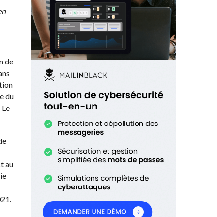
en
n de
ans
tion
ue du
 Le
de
t au
ie
021.