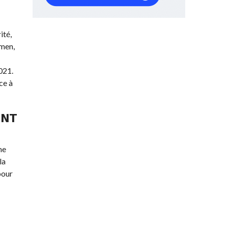
ité,
amen,
021.
ce à
ENT
me
la
pour