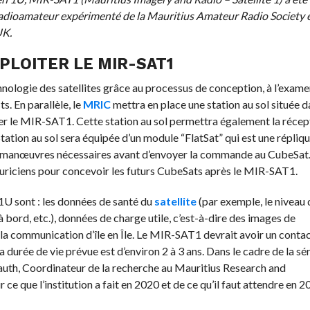
radioamateur expérimenté de la Mauritius Amateur Radio Society 
UK.
PLOITER LE MIR-SAT1
hnologie des satellites grâce au processus de conception, à l’exame
ts. En parallèle, le
MRIC
mettra en place une station au sol située d
iter le MIR-SAT1. Cette station au sol permettra également la récep
 Station au sol sera équipée d’un module “FlatSat” qui est une répliq
es manœuvres nécessaires avant d’envoyer la commande au CubeSat.
auriciens pour concevoir les futurs CubeSats après le MIR-SAT1.
1U sont : les données de santé du
satellite
(par exemple, le niveau 
à bord, etc.), données de charge utile, c’est-à-dire des images de
la communication d’île en Île. Le MIR-SAT1 devrait avoir un contac
sa durée de vie prévue est d’environ 2 à 3 ans. Dans le cadre de la sér
auth, Coordinateur de la recherche au Mauritius Research and
 ce que l’institution a fait en 2020 et de ce qu’il faut attendre en 2