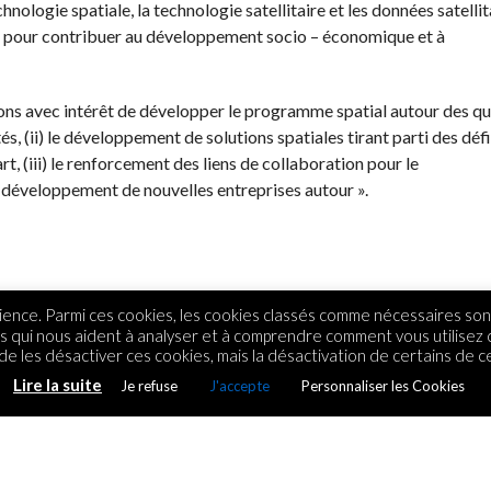
ologie spatiale, la technologie satellitaire et les données satellit
n pour contribuer au développement socio – économique et à
ns avec intérêt de développer le programme spatial autour des qu
tés, (ii) le développement de solutions spatiales tirant parti des déf
 (iii) le renforcement des liens de collaboration pour le
u développement de nouvelles entreprises autour ».
ence. Parmi ces cookies, les cookies classés comme nécessaires sont
rs qui nous aident à analyser et à comprendre comment vous utilisez
e les désactiver ces cookies, mais la désactivation de certains de ce
Lire la suite
Je refuse
J'accepte
Personnaliser les Cookies