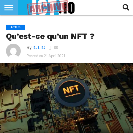
INNOVATION
SECTEUR
TECH
RUBRIQUES
ACTUS
LIFE
Qu’est-ce qu’un NFT ?
By
ICT.IO
Posted on
21 April 2021