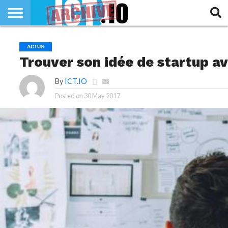
INNOVATION
SECTEUR
TECH
RUBRIQUES
ACTUS
LIFE
Trouver son idée de startup av
By
ICT.IO
Posted on
30 May 2017