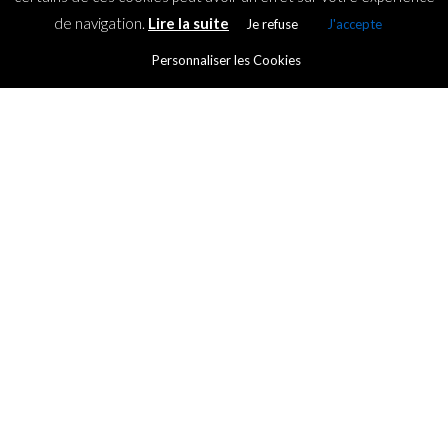
de navigation.
Lire la suite
Je refuse
J'accepte
Personnaliser les Cookies
TRENDS
Big Data for Big Impact
By
ICT.IO
Posted on
29 May 2017