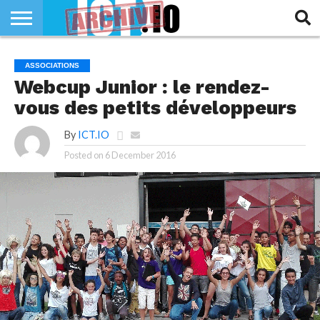
INNOVATION
SECTEUR
TECH
RUBRIQUES
ASSOCIATIONS
LIFE
Webcup Junior : le rendez-
vous des petits développeurs
By
ICT.IO
Posted on
6 December 2016