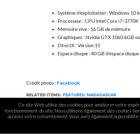
Système d’exploitation : Windows 10 6
Processeur : CPU Intel Core i7-3770K
Mémoire vive : 16 GB de mémoire
Graphiques : Nvidia GTX 1060 6GB o
DirectX : Version 11
Espace disque : 40 GB d’espace disque
Crédit photo :
Facebook
RELATED ITEMS:
FEATURED
,
MADAGASCAR
Ce site Web utilise des cookies pour améliorer votre expéri
fonctionnement du site. Nous utilisons également des cookies tie
qu'avec votre consentement. Vous avez également la possibilité d