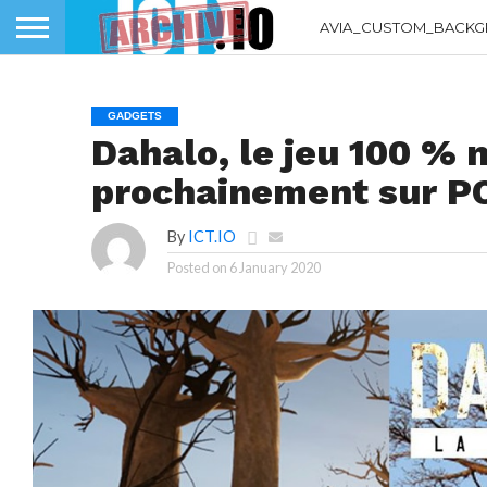
AVIA_CUSTOM_BACKG
GADGETS
Dahalo, le jeu 100 % 
prochainement sur P
By
ICT.IO
Posted on
6 January 2020