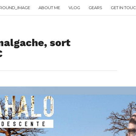
ROUND_IMAGE
ABOUT ME
VLOG
GEARS
GET IN TOU
malgache, sort
C