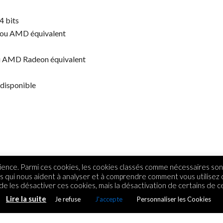
4 bits
 ou AMD équivalent
u AMD Radeon équivalent
 disponible
ence. Parmi ces cookies, les cookies classés comme nécessaires sont
rs qui nous aident à analyser et à comprendre comment vous utilisez
e les désactiver ces cookies, mais la désactivation de certains de ce
Lire la suite
Je refuse
J'accepte
Personnaliser les Cookies