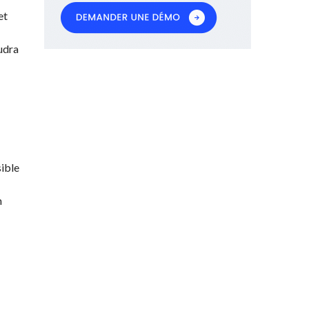
et
udra
sible
n