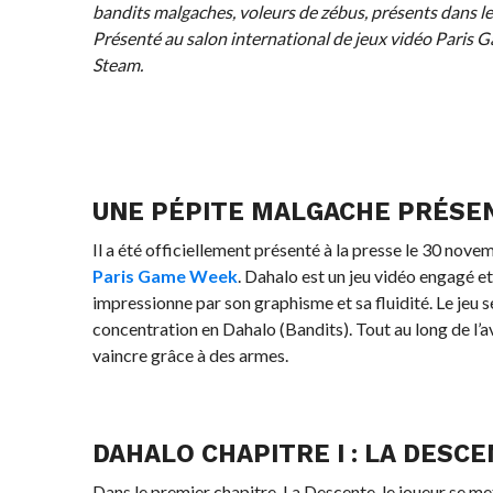
bandits malgaches, voleurs de zébus, présents dans le
Présenté au salon international de jeux vidéo Paris 
Steam.
UNE PÉPITE MALGACHE PRÉSEN
Il a été officiellement présenté à la presse le 30 nove
Paris Game Week
. Dahalo est un jeu vidéo engagé e
impressionne par son graphisme et sa fluidité. Le jeu
concentration en Dahalo (Bandits). Tout au long de l’a
vaincre grâce à des armes.
DAHALO CHAPITRE I : LA DESC
Dans le premier chapitre, La Descente, le joueur se me