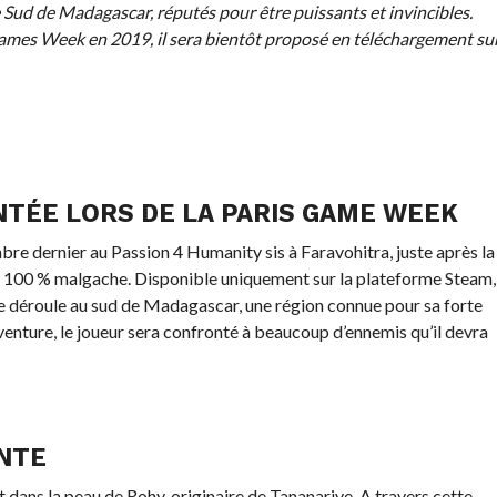
 Sud de Madagascar, réputés pour être puissants et invincibles.
Games Week en 2019, il sera bientôt proposé en téléchargement su
TÉE LORS DE LA PARIS GAME WEEK
mbre dernier au Passion 4 Humanity sis à Faravohitra, juste après la
t 100 % malgache. Disponible uniquement sur la plateforme Steam, 
 se déroule au sud de Madagascar, une région connue pour sa forte
venture, le joueur sera confronté à beaucoup d’ennemis qu’il devra
ENTE
t dans la peau de Rohy, originaire de Tananarive. A travers cette