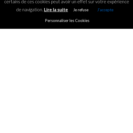
certains de ces cookies peut avoir un effet sur votre expérience
de navigation.
Lire la suite
Je refuse
J'accepte
Personnaliser les Cookies
STARTUPS
Katapult: coding and robotics
according to Jade Li
By
ICT.IO
Posted on
11 February 2019