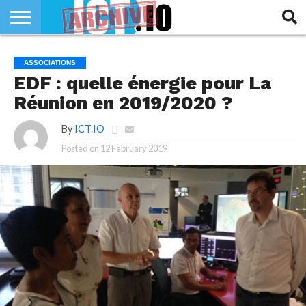
INNOVATION
SECTEUR
TECH
RUBRIQUES
ASSOCIATIONS
LIFE
EDF : quelle énergie pour La
Réunion en 2019/2020 ?
By
ICT.IO
Posted on
12 February 2019