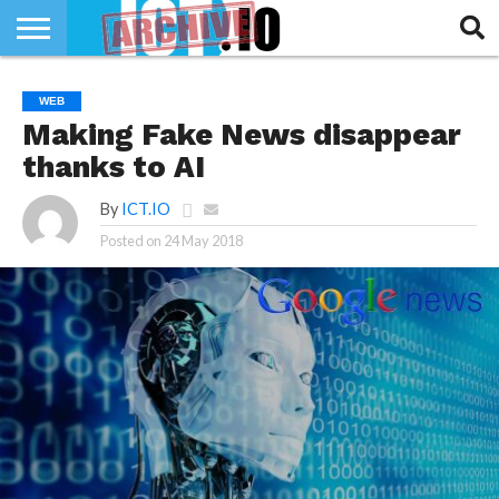
INNOVATION
SECTEUR
TECH
RUBRIQUES
WEB
LIFE
Making Fake News disappear
thanks to AI
By
ICT.IO
Posted on
24 May 2018