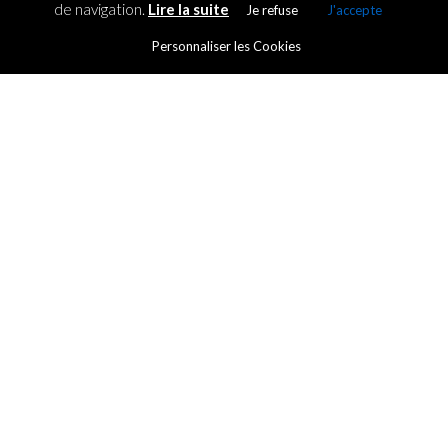
de navigation.
Lire la suite
Je refuse
J'accepte
Personnaliser les Cookies
FINANCING
Tahina Ralitera, holder of the
L’Oréal-UNESCO Fellowship
for Women in Science
By
ICT.IO
Posted on
6 November 2017