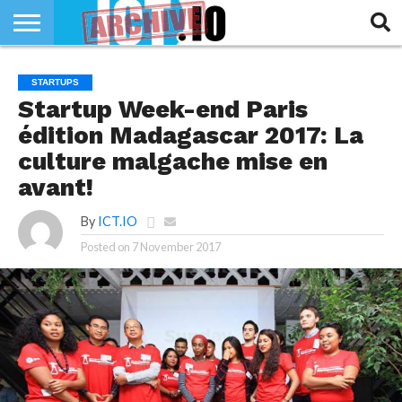
INNOVATION
SECTEUR
TECH
RUBRIQUES
STARTUPS
LIFE
Startup Week-end Paris
édition Madagascar 2017: La
culture malgache mise en
avant!
By
ICT.IO
Posted on
7 November 2017